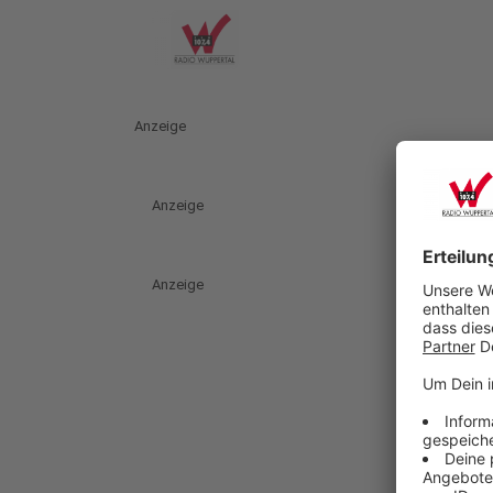
Anzeige
Anzeige
Anzeige