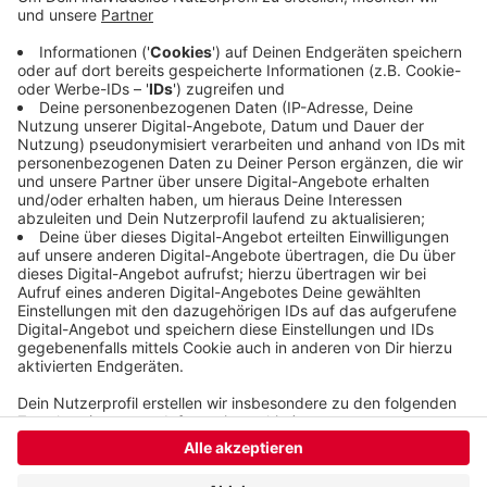
Helios, das Agaplesion Bethesda und der Verbund
St.Antonius/St.Josef könnten das Geld für
kleinere Umbauten oder die Modernisierung
verwenden, heißt es. Die Förderbescheide würden
zügig ausgestellt.
Veröffentlicht:
Dienstag, 07.12.2021 16:50
Anzeige
Anzeige
Anzeige