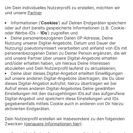
sollen dann in anderen Gebäuden zusammengelegt
werden - oder ins Homeoffice gehen. Bisher sind
ungefähr 25 Prozent der Beschäftigten im
Homeoffice. Die Stadt plant, dafür demnächst
verstärkt zu werben, um den Anteil zu steigern.
Sie will 20 Prozent Energie in ihren Gebäuden
sparen. Bisher ist sie davon aber noch weit
entfernt - unter anderem, weil mehr als die Hälfte
ihrer Gebäude wie Schulen und Kitas gesetzlich
von den Energiesparmaßnahmen ausgenommen
sind.
Veröffentlicht:
Freitag, 28.10.2022 11:08
Anzeige