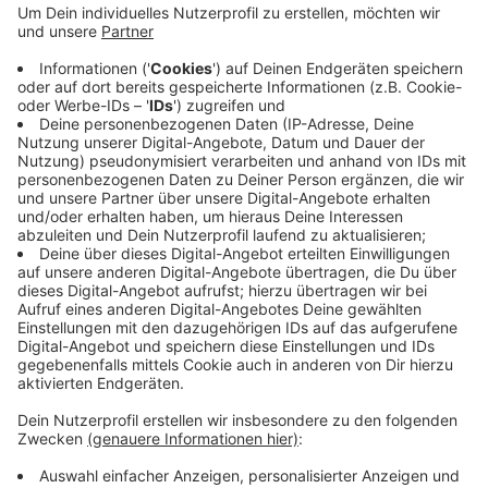
Auch im Vergleich der vergangenen zehn Jahre
war das ein Höchststand. Im Schnitt bleibt jede
Patientin und jeder Patient 6,5 Tage im
Krankenhaus, daran hat sich schon lange nicht viel
geändert. Deutlich gestiegen ist die Zahl der
Ärztinnen und Ärzte in den Wuppertaler
Krankenhäusern. Es sind jetzt über 200 mehr als
vor zehn Jahren.
Veröffentlicht:
Freitag, 13.09.2024 09:00
Anzeige
Anzeige