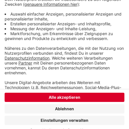
Menschenmenge gerast. Er wurde festgenommen.
Mehr dazu
Veröffentlicht:
Samstag, 21.12.2024 06:55
Anzeige
Anzeige
Anzeige
Anzeige