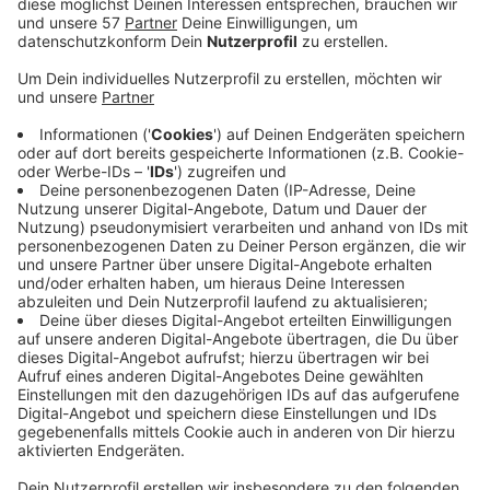
am Abend mit deutlich mehr Leuten auf den
Weihnachtsmärkten bei uns unterwegs gewesen.
Auch heute und an den nächsten Tagen wird mehr
Polizei vor Ort sein. Schon zum Start der
Weihnachtsmärkte seien die
Sicherheitsvorkehrungen streng gewesen, das
wurde jetzt nochmal erhöht, auch wenn es keine
konkreten Hinweise auf Anschlagspläne hier in
Wuppertal gebe. Das gilt für ganz NRW, das hat
das Innenministerium noch am Abend bekannt
gegeben. Es gibt derzeit keine Hinweis auf eine
Verbindung zu NRW und die Polizei fährt nach
Solingen sowieso schon auf Maximum, hieß es da.
Bei dem Anschlag auf dem Magdeburger
Weihnachtsmarkt sind mindestens zwei Menschen
ums Leben gekommen, ein Erwachsener und ein
Kleinkind. Es gab viele Verletzte, mindestens 60.
Ein Mann war mit einem Auto in die