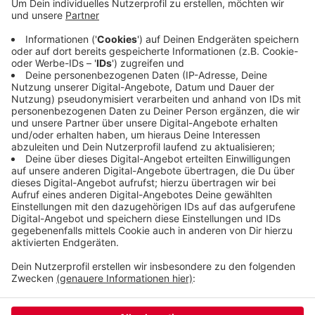
Prozent. Das tue der Region gut und zeige, man
sei auf dem richtigen Weg, sagt die Bergische
Entwicklungsagentur. Die wirbt auf Messen um
Besucher für unsere Region. Die ist wegen der
Radwege auf alten Bahntrassen zunehmend bei
Fahrradtouristen aus Belgien oder Holland beliebt.
Veröffentlicht:
Donnerstag, 05.12.2019 10:52
Anzeige
Anzeige