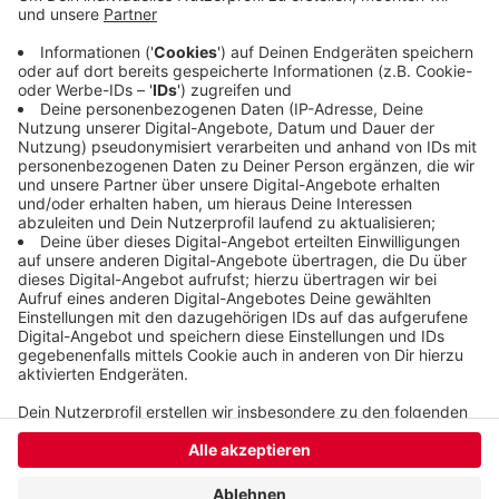
Fernverkehr in Richtung Dortmund gibt es eine
Umleitung ab dem Kreuz Leverkusen. Die führt
über die A3 und dann vom Hildener Kreuz über die
A46 bis zum Kreuz Wuppertal-Nord.
Veröffentlicht:
Freitag, 08.11.2019 14:53
Anzeige
Anzeige
Anzeige