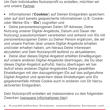
Quarantäne-Fälle ist weiter gestiegen, auf knapp
460. Es gibt einen weiteren Todesfall (insgesamt
83). Insgesamt sind die Neu-Infektionen aber
weiter niedrig, der wöchentliche Wert liegt hier bei
knapp fünf neuen Fällen pro 100.000 Einwohner.
Das müsste sich verzehnfachen, damit die
Maßnahmen wieder verschärft werden müssen.
Veröffentlicht:
Donnerstag, 28.05.2020 09:14
Anzeige
Anzeige