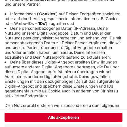
als 24 Stunden in seiner Wohnung festgehalten
und mehrfach vergewaltigt. Das ganze passierte
im vergangenen November. Außerdem hat der
Mann das Opfer gewürgt, geschlagen, getreten
und mit einem Messer bedroht.
Veröffentlicht:
Dienstag, 30.06.2026 16:54
Anzeige
Anzeige
Anzeige