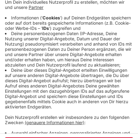
war vorher in keinem guten Zustand. Jetzt
verbindet auch ein ganz neuer Weg alle Bereiche
der Grünanlage miteinander, der Weg führt an
einem Bach und an Natursteinfelsen vorbei.
Außerdem gibt es einen Picknickplatz und
verschiedene Sport- und Fitness-Angebote für
Jugendliche, Erwachsene und Senioren.
Veröffentlicht:
Donnerstag, 28.05.2026 14:27
Anzeige
Anzeige