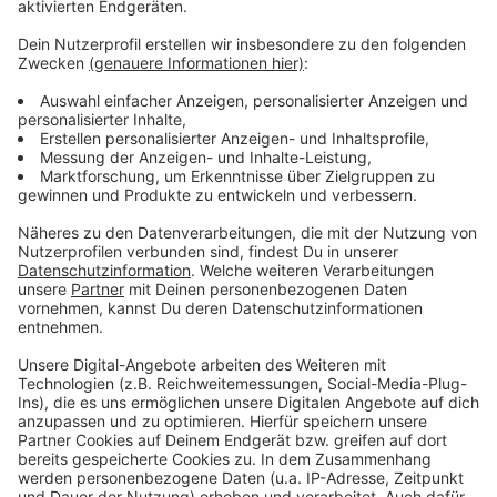
Zustimmung, um den YouTube
Video-Service zu laden!
Wir verwenden einen Service eines
Drittanbieters, um Videoinhalte
einzubetten. Dieser Service kann
Daten zu Ihren Aktivitäten
sammeln. Bitte lesen Sie die
Details durch und stimmen Sie der
Nutzung des Service zu, um dieses
Video anzusehen.
Mehr Informationen
Trailer zu Men in Black: International
Akzeptieren
Anzeige
powered by
Usercentrics Consent
Management Platform