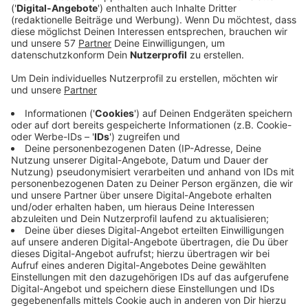
Anzeige
Schauplatz des vierten MiB-Films ist das
Hauptquartier in London, das im Mittelpunkt einer
Alien-Invasion steht. Verhindern sollen diese zum einen
der Chef des Hauptquartiers (
Liam Neeson
) und zum
anderen die zwei Agenten H (
Chris Hemsworth
) und
M (
Tessa Thompson
). Die Beiden kriegen auch noch
die altbekannte Agent O (
Emma Thompson
) an ihre
Seite.
Anzeige
Wir benötigen Ihre