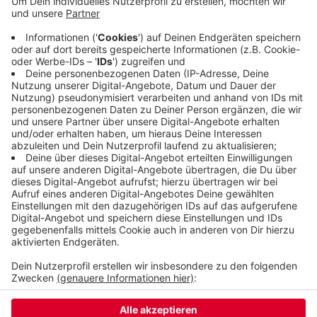
Mitbewohnern bekannt gemacht werden. Der Zoo
sagt jetzt, das habe alles sehr gut geklappt, die
drei Gorillas kommen miteinander zurecht. Die
Gruppe soll bald noch weiter aufgestockt werden.
Gezüchtet werden die Menschenaffen hier aber
nicht.
Veröffentlicht:
Freitag, 07.03.2025 09:44
Anzeige
Anzeige
Anzeige