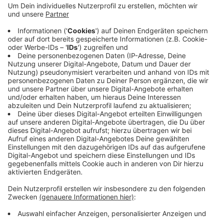
"Menschenrechte für Tamil Eelam" soll auf die
Situation in Sri Lanka aufmerksam gemacht
werden. Die Eelam Tamilen verstehen sich als
eigenes Volk mit eigenständiger Sprache und
Kultur und fordern von der Bundesregierung unter
anderem einen Abschiebestopp nach Sri Lanka. Bei
uns soll die Menschenkette entlang der B7
Richtung Barmen führen.
Veröffentlicht:
Samstag, 26.02.2022 06:43
Anzeige
Anzeige