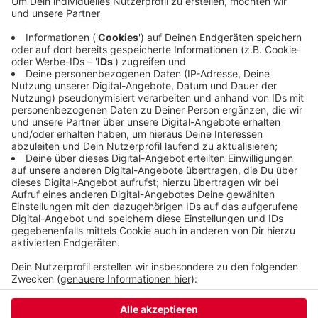
überquerte. Der Wagen fuhr weg, das Unfallopfer
erlitt Verletzungen am Bein. Bei dem flüchtigen
Fahrzeug handelt es sich um einen silbergrauen
Mercedes. Der Unfallfahrer ist circa 50 - 55 Jahre
alt. Er hatte graue Haare und war mit einer grauen
Jacke bekleidet.
Veröffentlicht:
Montag, 06.12.2021 15:58
Anzeige
Anzeige
Anzeige