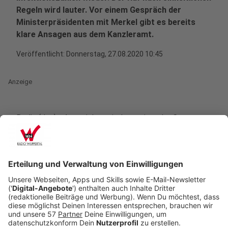
Regeln wird lauter. Vor einem Gespräch der
Ministerpräsidenten mit Merkel gibt es bereits
klare Ansagen aus dem Kanzleramt.
Veröffentlicht:
Donnerstag, 27.08.2020 10:45
Anzeige
Berlin (dpa) - Angesichts wieder steigender Corona-
Infektionszahlen lehnt die Bundesregierung weitere
Lockerungen der Beschränkungen ab und will die
Auflagen teilweise sogar verschärfen.
Anzeige
So will Kanzlerin Angela Merkel (CDU) durchsetzen,
dass bei Verstößen gegen die Maskenpflicht ein