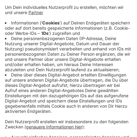
Bußgeld von mindestens 50 Euro erhoben wird. Das
steht nach Informationen der Deutschen Presse-
Agentur in einer Beschlussvorlage des Bundes für die
Runde der Kanzlerin mit den Ministerpräsidenten an
diesem Donnerstag. Die Hygiene-Regeln seien
unbedingt einzuhalten, heißt es.
Anzeige
Großveranstaltungen sollen bis 31.
Dezember verboten werden - Ausnahmen
möglich
Anzeige
Großveranstaltungen wie Volksfeste, größere