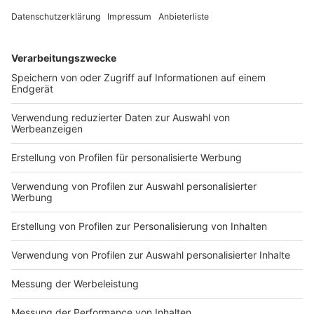
Sommerferien aller Bundesländer mit dem 15.
September beenden. In der Beschlussvorlage wird
darauf hingewiesen, dass Reiserückkehrer aus
Risikogebieten in jedem Fall verpflichtet seien, sich
unverzüglich für 14 Tage nach ihrer Einreise in
Quarantäne zu begeben.
Anzeige
Erstmals seit Juni beraten am Donnerstag (11.00 Uhr)
die Ministerpräsidenten der Länder wieder mit der
Kanzlerin über eine Neuausrichtung der Corona-
Strategie. Grundsätzlich stand vorab die Frage im
Raum, ob man wieder zu einheitlichen Regeln gelangen
kann, nachdem die Länder in den vergangenen Wochen
je eigene Maßnahmen ergriffen hatten.
Anzeige