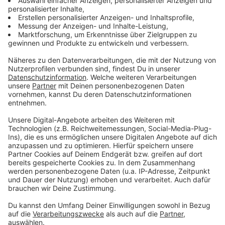
Sportveranstaltungen mit Zuschauern, größere
Konzerte, Festivals oder Dorf-Schützenfeste sollen
nach Vorstellungen der Regierungschefin bis
mindestens 31. Dezember 2020 verboten bleiben.
Ausnahmen könne es in Regionen mit sehr geringen
Infektionszahlen geben, wenn sichergestellt sei, dass
die Teilnehmer ausschließlich aus dieser Region oder
aus umliegenden Regionen mit entsprechenden
Entwicklungen kommen, heißt es in der Vorlage.
Anzeige
Werden Privatfeiern auf 25 Teilnehmer
beschränkt?
Anzeige