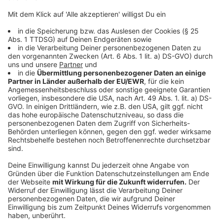
Feiern im Privatbereich sollen demnach auf 25
Teilnehmer beschränkt werden. Bevorzugt sollten
diese Zusammenkünfte im Freien abgehalten werden.
Bei privaten Veranstaltungen und Feiern außerhalb des
Privatbereichs sollten aus Sicht des Bundes künftig
50 Teilnehmer erlaubt sein.
Anzeige
Kostenlose Corona-Tests sollen ab 15.
September beendet werden
Anzeige
Zudem will Merkel die kostenlosen Corona-Tests für
Einreisende aus Nicht-Risikogebieten am Ende der