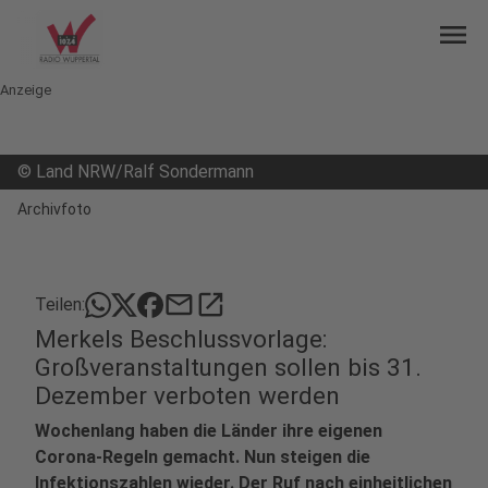
menu
Anzeige
©
Land NRW/Ralf Sondermann
Archivfoto
mail
open_in_new
Teilen:
Merkels Beschlussvorlage:
Großveranstaltungen sollen bis 31.
Dezember verboten werden
Wochenlang haben die Länder ihre eigenen
Corona-Regeln gemacht. Nun steigen die
Infektionszahlen wieder. Der Ruf nach einheitlichen