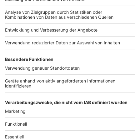
Widerstand aus Mecklenburg-Vorpommern
Anzeige
Mecklenburg-Vorpommerns Ministerpräsidentin
Manuela Schwesig (SPD) sprach sich vor dem Treffen
erneut gegen eine bundeseinheitliche Regelung für
Familienfeiern aus. "Das werde ich auf keinen Fall
mitmachen", sagte sie am Donnerstagmorgen im
Deutschlandfunk. Die Infektionslage vor Ort sei
ausschlaggebend.
Anzeige