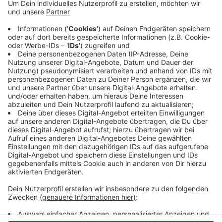
Gruppen ausgebrochen. Jemand zog ein Messer
und drei Menschen wurden durch Stiche verletzt,
einer schwer, aber nicht lebensgefährlich. Der
Busfahrer hielt am Robert-Daum-Platz an und rief
die Polizei. Der Tatverdächtige wurde
festgenommen, die drei Verletzten kamen ins
Krankenhaus.
Veröffentlicht:
Sonntag, 15.02.2026 07:09
Anzeige
Anzeige