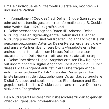
Maschinenbaubetriebe. Und denen geht es laut
Arbeitgeberverband schlecht. Im ganzen Land sei
in der ersten Jahreshälfte weniger produziert und
Umsatz gemacht worden - und im Bergischen Land
seien die Zahlen besonders drastisch. Der IG
Metall wirft der Arbeitgeberverband vor, dass sie
trotzdem eine der höchsten Gehaltsforderungen
der jüngeren Vergangenheit aufgestellt habe. Sie
fordert sieben Prozent mehr. Die
Tarifverhandlungen beginnen nächsten Monat.
Veröffentlicht:
Dienstag, 27.08.2024 15:06
Anzeige