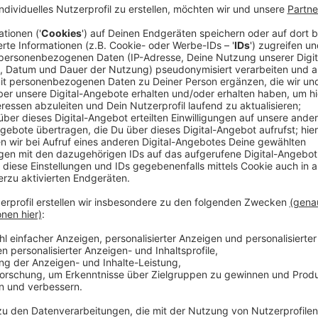
Anzeige
Getrieben von Schmerz und dem Wunsch nach Rache b
sich allein gestellt macht sie sich auf die Suche na
immer tiefer in die gefährliche Unterwelt von Miami e
Lebens sein wollte, zwingt die Situation sie dazu, ei
einem gnadenlosen Machtkampf zu behaupten.
Streaming-Dienst: Paramount+
Anzeige
Wir benötigen Ihre Z
den YouTube Video
laden!