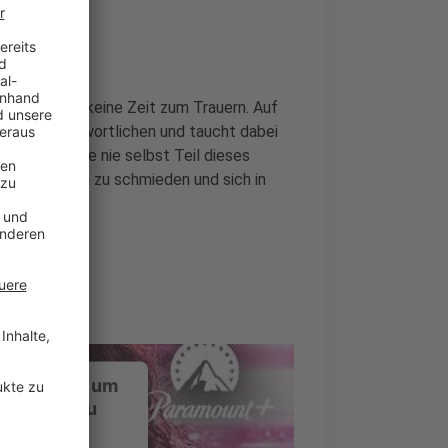
leibt Etta keine Zeit zum Trauern. Auf
ch den Verantwortlichen und taucht dabei
in. Obwohl sie nie selbst Teil dieses
gene Allianzen zu schmieden und sich in
ustimmung, um
-Service zu