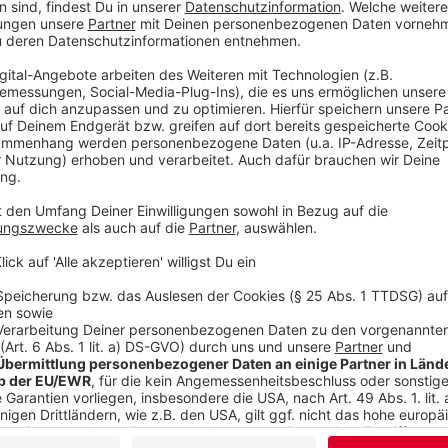
Wir verwenden einen S
Drittanbieters, um V
einzubetten. Dieser Servi
Ihren Aktivitäten sammeln.
die Details durch und s
Nutzung des Service zu, 
anzusehen
Mehr Informati
Mit jedem Schritt auf ihrem Rachefeldzug steigt Ett
Akzeptieren
wird gleichzeitig selbst zur Zielscheibe mächtiger Ge
powered by
Usercentrics Co
Anzeige
Platform
©
Copyright: Paramount+
Etta war eine ganz normale junge Frau...doch nun steigt 
Anzeige