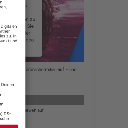
ervice eines
ideoinhalte
ce kann Daten zu
 Bitte lesen Sie
timmen Sie der
um dieses Video
.
onen
a weiter im Verbrechermilieu auf – und
gner.
nsent Management
sie in der Unterwelt auf.