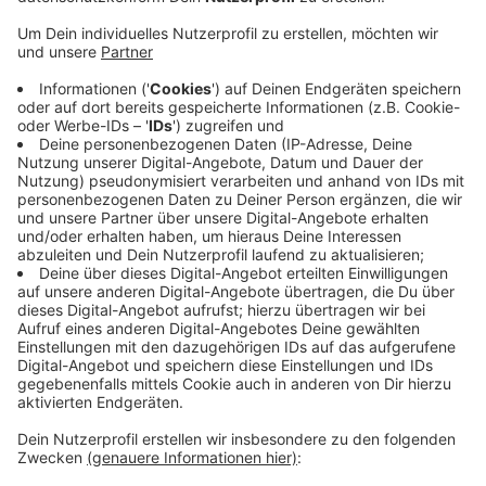
Berufsbilder nahebringen. Dieses Konzept ist
bundesweit einzigartig. Gedacht ist es für Kinder
aus der achten bis zwölften Klasse und für
Schulen ist ein Besuch kostenlos. Das Konzept hat
Wüst überzeugt, er könne sich gut vorstellen, dass
es funktioniert, gute junge Leute in den richtigen
Beruf zu vermitteln. Auf dem Gelände können noch
zwei weitere Container aufgebaut werden, wenn es
dafür eine Nachfrage gibt. Das neue Konzept hat
das Wuppertaler Beratungs- und
Weiterbildungsunternehmen "Beck und Consorten"
entwickelt.
Mehr dazu
Veröffentlicht:
Donnerstag, 08.08.2024 15:27
Anzeige