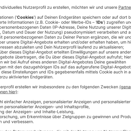
Anzeige
Also lädt sie eine Auswahl exzentrischer, reicher Ju
Winterbottom, den strengen Admiral von Schneider,
den attraktiven Graf Szabos und Abenteurer Sir To
wird schnell zum gefährlichen Spiel, als einer der K
Sophie herauszufinden versucht, wer hinter dem Ver
um ihr Herz – und ihre Zukunft – kämpfen darf.
Streaming-Dienst: Amazon Prime Video
Anzeige
Wir benötigen Ihre Z
den YouTube Video