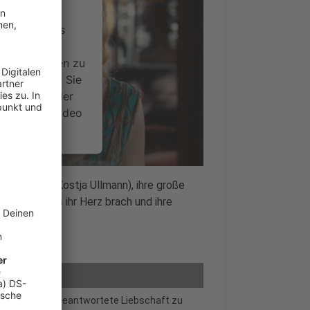
ervice eines
ideoinhalte
ce kann Daten zu
 Bitte lesen Sie
timmen Sie der
um dieses Video
.
onen
tler James (Kostja Ullmann), ihre große
ohl er damals ihr Herz brach und ihre
nsent Management
ch ihre alte unbeantwortete Liebschaft zu