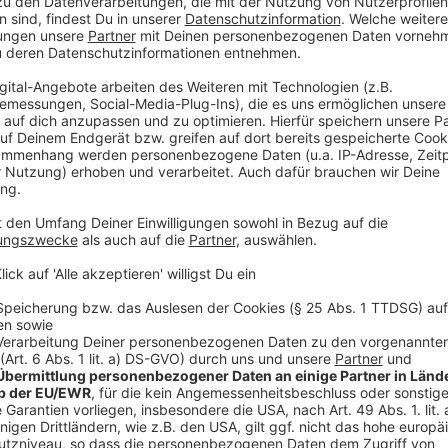
laden!
Wir verwenden einen S
Drittanbieters, um V
einzubetten. Dieser Servi
Ihren Aktivitäten sammeln.
die Details durch und s
Nutzung des Service zu, 
anzusehen
Mehr Informati
Miss Sophie wird mit alten Gefühlen konfrontiert: Bu
Akzeptieren
Jugendliebe, steht ihr weiterhin treu zur Seite – obw
powered by
Usercentrics Co
Welten noch immer unvereinbar scheinen.
Platform
Anzeige
©
Copyright: Amazon Prime Video
Miss Sophie ist unentschlossen...und da ist ja auch no