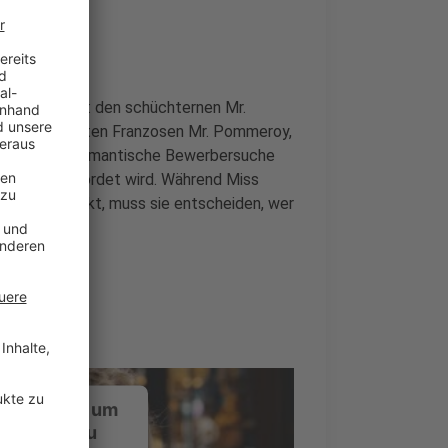
nggesellen ein: den schüchternen Mr.
 den charmanten Franzosen Mr. Pommeroy,
by. Doch die romantische Bewerbersuche
andidaten ermordet wird. Während Miss
brechen steckt, muss sie entscheiden, wer
ustimmung, um
-Service zu