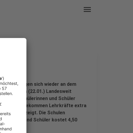
menu
Rex beteiligen sich wieder an dem
zwei Wochen (22.01.) Landesweit
iell für Schülerinnen und Schüler
chen, dafür bekommen Lehrkräfte extra
ginalton gezeigt. Die Schulen
hülerinnen und Schüler kostet 4,50
 Eintritt.