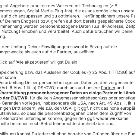
Tom erzählt aus dem Urlaub an der Ostsee
Anzeige
Tom und sein erstes eigenes Handy
Anzeige