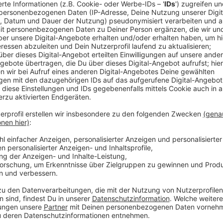
Tom und die Essensrituale
Anzeige
Tom erzählt vom Kurztrip nach Hamburg
Anzeige