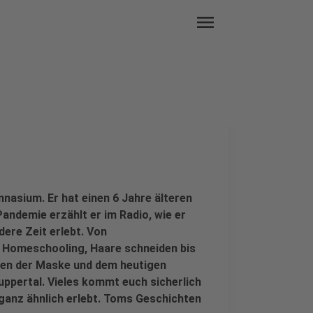
menu
mnasium. Er hat einen 6 Jahre älteren
andemie erzählt er im Radio, wie er
dere Zeit erlebt. Von
 Homeschooling, Haare schneiden bis
gen der Maske und dem heutigen
Wuppertal. Vieles kommt euch sicherlich
 ganz ähnlich erlebt. Toms Geschichten