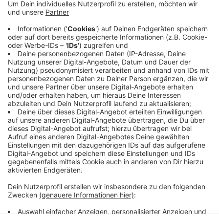
Elberfeld haben sie am Neumarkt und am Wall
aufgestellt. Sie sollen die Innenstadt aufwerten
und stehen da, wo wegen Leitungen, Tiefgaragen
oder Rettungswegen nichts im Boden eingepflanzt
werden kann. In den Kübeln sind auch Blumen. Vier
Fächerahorne bekommen außerdem noch einen
Sonnenschutz, damit sie besser anwachsen.
Veröffentlicht:
Dienstag, 16.06.2026 06:26
Anzeige
Anzeige