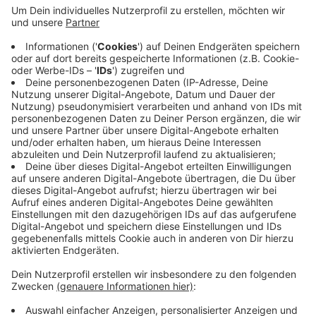
dabei ist nur eine Impfung nötig. Kommenden
Freitag (27.08.21) gibt es noch eine Impfaktion am
Kitchenklub, dann von 22 bis 2 Uhr nachts. In
Wuppertal ist die Impfquote bisher
unterdurchschnittlich, gleichzeitig gibt es
überdurchschnittlich viele Infektionen - und das
vor allem bei jungen Menschen.
Alle mobile
Impftermine stehen hier.
Veröffentlicht:
Samstag, 21.08.2021 06:51
Anzeige
Anzeige