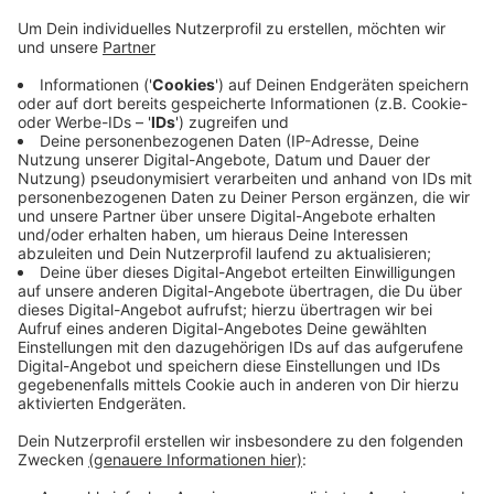
und in Untersuchungshaft kommen. Er soll die Frau
am Dienstag in ihrem Einfamilienhaus auf
Küllenhahn mit einem Messer getötet haben. Die
Ermittler suchten nach dem Fund der Leiche auch
das Auto des Opfers, der Verdächtige hatte es
nach der Tat zusammen mit anderen
Gegenständen entwendet. Dem Mann wird Mord
aus Habgier und Raub mit Todesfolge
vorgeworfen. Staatsanwaltschaft und Polizei
versuchen jetzt weiter, die Hintergründe der Tat
aufzuklären.
Veröffentlicht:
Donnerstag, 19.09.2019 12:38
Anzeige