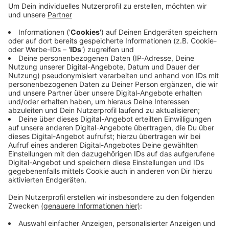
reagieren kann. Das sei dann Grundlage der
morgigen Gespräche, sagte uns Slawig. Denkbar
sind weitere Kontaktbeschränkungen aber auch
Änderungen an Schulen und Kitas. Was genau das
Land vorschlagen wird, weiß er aber noch nicht.
Slawig schwebt vor, den Schulen selbst zu
überlassen, welche Maßnahmen sie für geeignet
halten, um die Ansteckungsgefahr zu mindern.
Veröffentlicht:
Dienstag, 08.12.2020 14:48
Anzeige
Anzeige