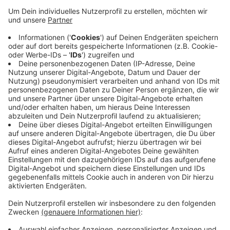
sich juristisch beraten lassen und ist sicher, dass
sie im Recht ist. Zur Not werde man vors
Verwaltungsgericht ziehen, lässt die Initiative
wissen und erhebt erneut Vorwürfe gegen die
Stadt: Das Wahlamt greife auf eigene Initiative in
die Sache ein und diskreditiere das Anliegen des
Bürgerbegehrens. Dass die Ditib-Gemeinde nicht
die Möglichkeit bekommt, ein islamisches Zentrum
an der Gathe zu bauen, sei nach der Wiederwahl
von Erdogan in der Türkei wichtiger denn je.
Veröffentlicht:
Dienstag, 06.06.2023 17:09
Anzeige