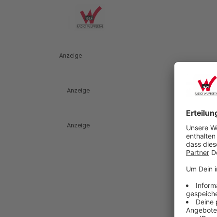
Anzeige
Anzeige
Anzeige