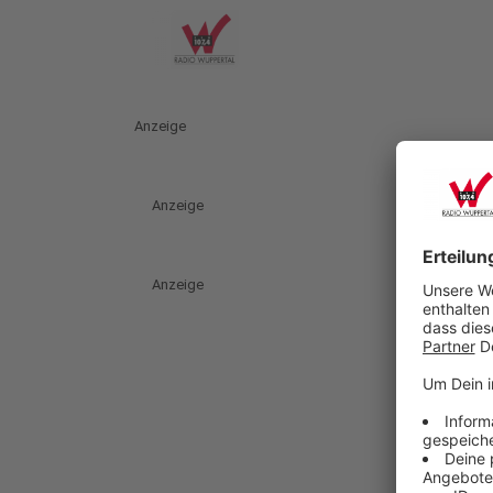
Anzeige
Anzeige
Anzeige