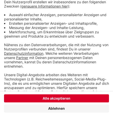
aufgenommen werden?
• Welche lokalen Anbieter (z.B. Reparatur-Cafés
oder Tauschbörsen) sollen enthalten sein?
Veröffentlicht:
Dienstag, 28.05.2024 16:09
Anzeige
Anzeige
Anzeige