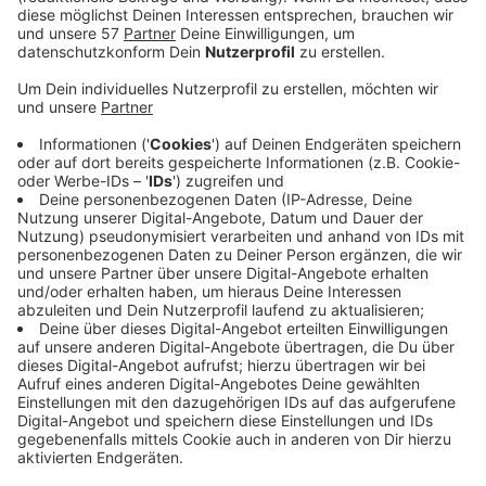
vermeiden. Der Workshop ist offen für alle, dabei
sollen Ideen für eine neue App entwickelt werden.
Die App soll mit Künstlicher Intelligenz Fotos von
bestimmten Gegenständen bewerten und
vorschlagen, wie die Sachen repariert oder
wiederverwendet werden könnten. Für den
Workshop ist eine Anmeldung nötig. Der Workshop
am 4. Juni findet von 17 Uhr bis 19:30 Uhr im PIKSL
Labor Wuppertal statt. Alle Wuppertaler
Bürgerinnen und Bürger sind herzlich eingeladen.
Die Teilnahme ist kostenlos, die Anmeldung läuft
online
. Im Workshop werden unter anderem
folgende Punkte gemeinsam mit den
Teilnehmenden erarbeitet:
• Wie wird Künstliche Intelligenz in der mobilen
Anwendung eingesetzt?
• Welche Gegenstände sollen in der Anwendung