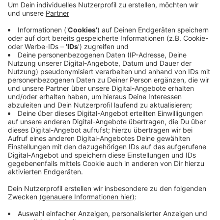
Glaubens jetzt hier in der Stadt beerdigt werden -
wo viele von ihnen die meiste Zeit ihres Lebens
gewohnt haben, teilweise sogar ihr ganzes Leben
lang. Der Friedhof in Heckinghausen soll nur den
Anfang machen. In Varresbeck ist der große
muslimische Friedhof in der Planung, allerdings ist
noch nicht klar, wann er eröffnet wird.
Veröffentlicht:
Donnerstag, 31.08.2023 17:42
Anzeige
Anzeige