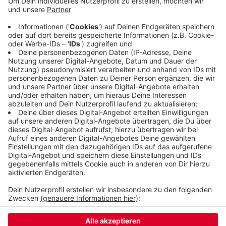
den Niederlanden aufgespürt und festnehmen
lassen. Dem Mann wird eine weitere Tat in Hessen
vorgeworden, die Ermittlungen laufen weiter.
Zuletzt wurden mehrfach Geldautomaten-
Sprenger festgenommen. In diesem Frühjahr hatte
sich die Zahl der Taten kurzzeitig erhöht.
Veröffentlicht:
Donnerstag, 25.06.2020 14:33
Anzeige
Anzeige
Anzeige