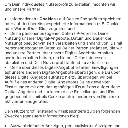
stark beschädigt. Die Dachwohnung und das Dach
selbst sind mehr oder weniger zerstört. Das werde
die Suche nach Spuren erschweren, sagt ein
Polizeisprecher. Sachverständige werden
versuchen, die Ursache für das Feuer zu ermitteln.
Wohnen kann in dem Haus vorerst niemand mehr.
Ob es überhaupt zu retten ist, steht noch nicht
fest.
Veröffentlicht:
Dienstag, 05.11.2019 10:48
Anzeige
Anzeige