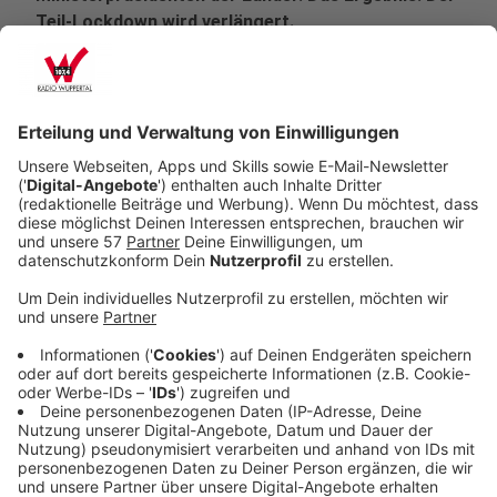
Teil-Lockdown wird verlängert.
Veröffentlicht:
Freitag, 27.11.2020 08:12
Anzeige
Nur Empfehlungen für die eigenen vier
Wände
Anzeige
Restaurants, Sportclubs, Kinos - praktisch alles, was
Spaß macht, bleibt dicht. Und nicht nur das: Einige
Regeln werden sogar verschärft. Es kommen zwei
Dinge dazu: In größeren Geschäften dürfen nicht mehr
so viele Kunden rein. Es gilt die Regel: Ein Kunde auf 20
Quadratmetern. Und die Empfehlung für private