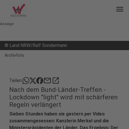
menu
Anzeige
©
Land NRW/Ralf Sondermann
Archivfoto
mail
open_in_new
Teilen:
Nach dem Bund-Länder-Treffen -
Lockdown "light" wird mit schärferen
Regeln verlängert
Sieben Stunden haben sie gestern per Video
zusammengesessen: Kanzlerin Merkel und die
Ministerpräsidenten der Länder. Das Ergebnis: Der