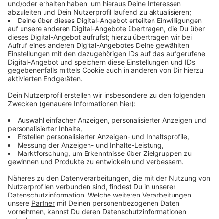
Zusammenkünfte wird nochmal enger gefasst: Jetzt
soll man nur noch mit maximal fünf Personen aus dem
eigenen und einem weiteren Haushalt
zusammenkommen. Kinder unter 14 fallen nicht in
diese Regelung. Für die Feiertage wird diese Zahl auf
maximal 10 ausgeweitet. In NRW bleiben die eigenen
vier Wände weiter unangetastet - Ordnungsämter und
Polizei werden weiter keine Kontrollbesuche machen.
Anzeige
Neue Definition von "Hotspots"
Anzeige
Alles, was über 200 Neu-Infektionen pro 100.000
Einwohnern in einer Woche liegt gilt fortan als Extrem-
Hotspot - so hat es NRW-Ministerpräsident Laschet