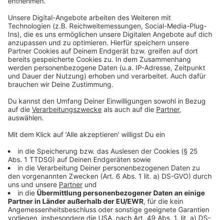
genannt. Dann drohen in der betroffenen Stadt
besonders harte Maßnahmen. Überraschenderweise
hat sich NRW darauf eingelassen hat, dass an den
Schulen dann auch der Wechselunterricht eingeführt
werden kann. Also dass ein Teil der Schüler zu Hause
und ein anderer in der Schule unterrichtet wird. Das gilt
dann aber nur ab der 8. Klasse und auch nicht für das
ganze Stadtgebiet, sondern nur für die besonders hart
betroffene Schule.
Anzeige
Start Anfang Dezember
Anzeige
Das Landeskabinett wird diese Schritte beschließen
und dann über Erlasse und Verfügungen das Ganze