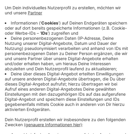
den Job wie berichtet nach wenigen Tagen wieder
los. An Thomas Roeber hatte es Kritik gegeben,
weil er der Autonomen Szene in Wuppertal
nahesteht. Außerdem gab es Details in seinem
polizeilichen Führungszeugnis, die Stadt und
Internationalem Bund nach deren Angaben neu
waren. Deswegen hatten beide beschlossen, den
Posten neu zu besetzen. Was das für Thomas
Roeber heißt, ist noch unklar. An seiner fachlichen
Qualifikation gebe es keine Zweifel, heißt es vom
internationalen Bund. Man sei mit ihm im Gespräch.
Veröffentlicht:
Freitag, 18.08.2023 06:39
Anzeige