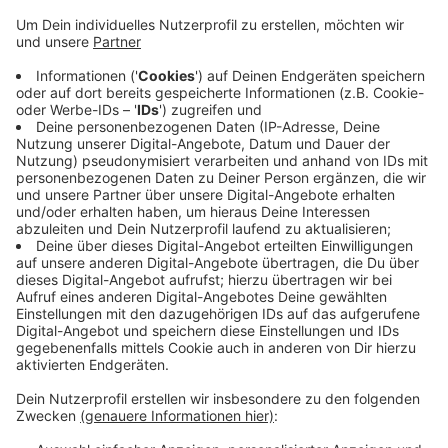
allem im Luisenviertel und in der Elberfelder
Nordstadt viele Bewohnerinnen und Bewohner und
auch die Gastronomen. Roeber ist
Sozialpädagoge. Der 34-Jährige lebt selbst in der
Nordstadt. Angestellt ist er beim Internationalen
Bund, dem Bildungsträger hatte die Stadt die
Aufgabe übertragen, einen Nachtbürgermeister zu
finden. Die SPD hatte gestern Kritik geäußert, sie
glaubt, Roeber gehöre zur Autonomen Szene, er
bestreitet das.
Veröffentlicht:
Donnerstag, 17.08.2023 06:29
Anzeige