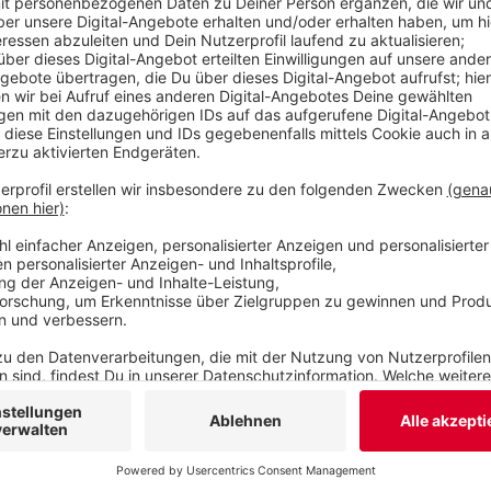
sie deshalb bald die Rechnungen. Die Stadt rät s
Dann ruht das Verfahren und erstmal muss niema
zwei Klagen gegen die Bescheide beim Verwaltun
Bescheide als rechtswidrig einstuft, will die Sta
Veröffentlicht:
Montag, 15.06.2026 06:40
Anzeige