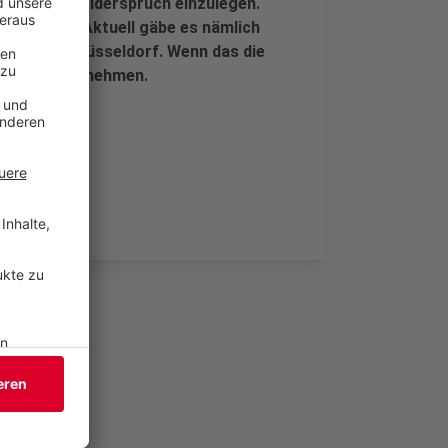
elbst dazu, Widerspruch einzulegen.
nd zahlen. Aktuell gäbe es nämlich
gsgericht Düsseldorf. Wenn das die
dt sie zurücknehmen.