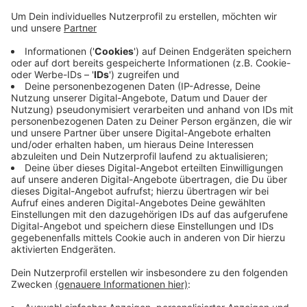
eine Fotoausstellung entstehen, sagt
Starczweski. Er will ein Zeichen für Natürlichkeit
setzen. Außerdem angesichts zum Beispiel der
WM in Katar gegen die Kommerzialisierung des
Profifußballs protestieren. Die Aktion ist durch
Vermittlung von WSV-Vorstand Thomas Richter
zustande gekommen. Der Regionalligist kämpfe
finanziell ums Überleben, während in der 1. und 2.
Liga die Kommerzialisierung überhand nimmt,
heißt es von Verein und Stadt.
Veröffentlicht:
Montag, 31.08.2020 17:49
Anzeige