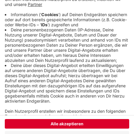
allermeisten Beschäftigten der Verkehrssparte
beim Warnstreik der Gewerkschaft ver.di
mitmachen. Der Nahverkehr wird auch in vielen
anderen Städten in der Region bestreikt - zum
Beispiel in Solingen, Remscheid und Düsseldorf.
Veröffentlicht:
Donnerstag, 02.03.2023 09:47
Anzeige
Anzeige
Anzeige