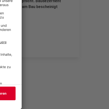
ährleistungspflicht. Baudezernent
nein Mängel am Bau bescheinigt