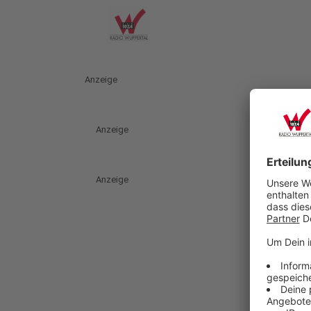
Anzeige
Anzeige
Anzeige