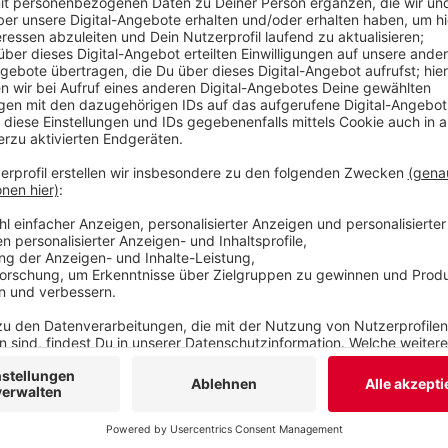
sagt die Stadt. Man befinde sich noch in der Gew
Frank Meyer ist trotzdem sauer. Wenn im Nachhi
werden, sei das immer mit viel Ärger verbunden.
Veröffentlicht:
Dienstag, 19.05.2020 06:12
Anzeige