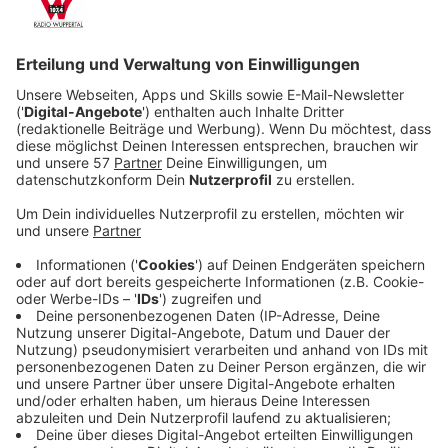
(Shazad Latif), ein indischer Prinz, dem Familie,
Heimat und Thron genommen wurden.
Veröffentlicht:
Sonntag, 17.05.2026 09:15
Anzeige
Als die Kompanie die Nautilus – einst für Forschung
gedacht, nun als Kriegsschiff konzipiert – fertigstellen
lässt, erkennt Nemo seine Chance. Gemeinsam mit
einer Gruppe von Rebellen kapert er das hochmoderne
U-Boot und flieht in die Tiefen des Ozeans.
Streaming-Dienst: ZDF
Anzeige