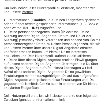
Nebenkosten gehört Wuppertal nach wie vor zu
den teuersten deutschen Städten. Ein Online-
Portal hat gerade erst die durchschnittlichen
jährlichen Nebenkosten in den 30 größten Städten
Deutschlands verglichen. Nur in Bielefeld sind die
Gebühren noch höher als bei uns. Die Erhebung
fand noch vor dem Ukraine-Krieg statt, die Zahlen
dürften überall inzwischen noch gestiegen sein.
3360 Euro und 61 Cent werden dem Ranking zu
Folge pro Jahr in Wuppertal für jeden Verbraucher
fällig. Die günstigste Stadt ist demnach Nürnberg,
dort sind es 800 Euro weniger.
Veröffentlicht:
Mittwoch, 18.05.2022 10:26
Anzeige