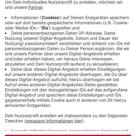
Entwicklungen vorgestellt und gemeinsam in
kleiner Runde diskutiert werden. Ziel ist es, neue
Ideen für die Zukunft der Innenstadt zu sammeln
und sich auszutauschen. Der erste
Innenstadtsalon beginnt um 17 Uhr.
Weil die Plätze
begrenzt sind, muss man sich vorher online
anmelden
.
Veröffentlicht:
Mittwoch, 01.07.2026 11:26
Anzeige
Anzeige