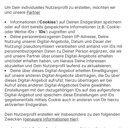
Verbände sowie Bewohner:innen für Klima- und
Umweltschutz einsetzen. Mithilfe der Karte sollen
noch mehr Menschen dazu gebracht werden, sich
für diese Themen einzusetzen, sagt
Oberbürgermeister Uwe Schneidewind. 120
Wuppertaler Klimaorte können in der Karte
angesehen werden. Sie sind mit vielen
Zusatzinformationen versehen, Nutzer können
auch mit einer Suchfunktionen ganz konkret nach
Klimaorten in ihrer Nähe suchen. Die Karte gibts
hier.
Veröffentlicht:
Samstag, 28.08.2021 08:44
Anzeige