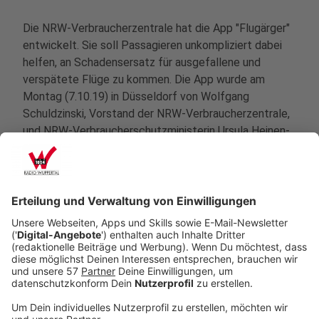
Die NRW-Verbraucherzentrale hat die App "Flugärger"
entwickelt. Sie soll Passagieren unkompliziert dabei
helfen, an Schadensersatz für ausgefallene und
verspätete Flüge zu kommen. Die App wurde am
Montag (7.10.19) in Düsseldorf von Wolfgang
Schuldzinski, Vorstand der NRW-Verbraucherzentrale,
und NRW-Verbraucherschutzministerin Ursula Heinen-
Esser vorgestellt.
Anzeige
Wo kann ich die App finden?
Anzeige
Die App "Flugärger" kann in den App-Stores für
Android
und
iOS
kostenlos runtergeladen werden.