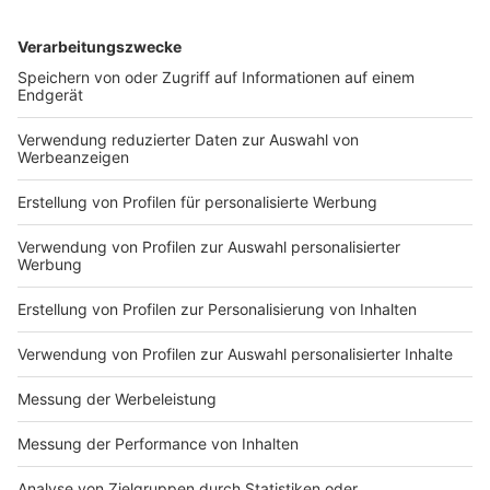
gezahlten Entschädigung beteiligen. Darüber hinaus
kann man sich für rund 20 bis 50 Euro direkt bei der
Verbraucherzentrale beraten oder sogar juristisch von
ihr vertreten lassen.
Anzeige
Wann muss eine Airline eine Entschädigung
zahlen?
Anzeige
Laut EU-Fluggastrechte-Verordnung muss die
Fluggesellschaft dann zahlen, wenn sie selbst für
mehr als dreistündige Verspätungen oder kurzfristige
Annullierungen verantwortlich ist. In diesen Fällen gibt
es einen Anspruch auf 250 bis 600 Euro – unabhängig
vom Ticketpreis. Auch zusätzliche Ausgaben wie