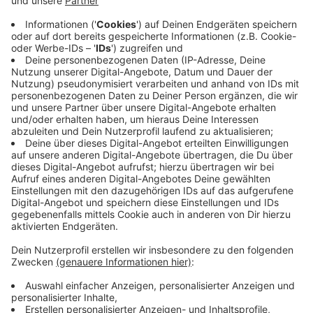
Anzeige
©
Bettina Grönewald (li.) von der
Landespressekonferenz, NRW-
Verbraucherschutzministerin Ursula Heinen-Esser
(mi.) und der Vorstand der NRW-Verbraucherzentrale,
Wolfgang Schuldzinski (re.)
Anzeige
Wie funktioniert die App?
Anzeige
Die App ist für drei Fälle ausgelegt: verspätete Flüge,