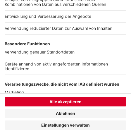
Verpflegung am Flughafen oder Hotelzimmer können
Fluggäste auch zurückverlangen. Höhere Gewalt wie
zum Beispiel schlechte Wetterverhältnisse ist kein
Grund für eine Entschädigung.
Anzeige
Anzeige
Anzeige
Anzeige