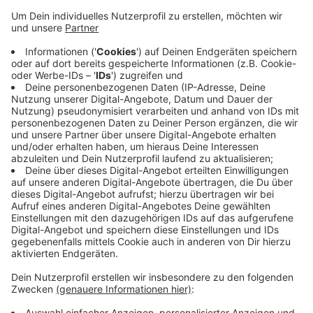
Inhaltlich hat sich der neue Vorstand noch nicht
geäußert. Vor einer Woche war die CDU auf
Distanz zur SPD-Fraktion gegangen. Laut CDU
haben die Menschen in Wuppertal einen schlechten
Eindruck von Stadtrat und Verwaltungsspitze
bekommen - und das wolle sie ändern. Im Bild: CDU-
Parteichef Gregor Ahlmann, Fraktionschef
Michael Wessel, Vize Barbara Becker,
Fraktionschef Hans-Jörg Herhausn, Parteivize
Anja Vesper.
Veröffentlicht:
Dienstag, 22.08.2023 06:09
Anzeige