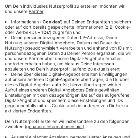
Stellen erst bis Ende 2022 geschaffen werden. Das
sagt Wuppertals Gesundheitsdezernent Stefan
Kühn. Die Frage ist aber auch, wie gut es klappt,
die Stellen zu besetzten. Denn Ärzte verdienen
woanders oft mehr. Aber die Stadt ist bereit, das
Tarifrecht voll auszunutzen. Und sie wünscht sich,
dass Ärzte schon im Studium die Arbeit im
Gesundheitsamt kennenlernen, zum Beispiel als
Nebenjob.
Veröffentlicht:
Dienstag, 08.09.2020 10:52
Anzeige