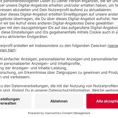
prüfen lassen. Und falls möglich, würde er die B
Geschäftsleute ausweiten. Aktuell bedeutet sie 
400.000 Euro pro Jahr. Das könnte sich mehr als 
Geschäftsreisende als Touristen übernachten.
Veröffentlicht:
Donnerstag, 19.05.2022 12:24
Anzeige