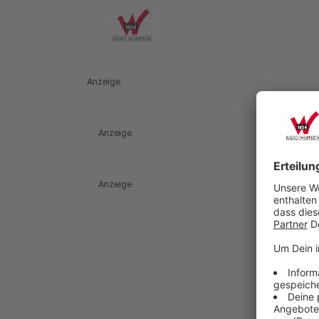
Anzeige
Anzeige
Anzeige