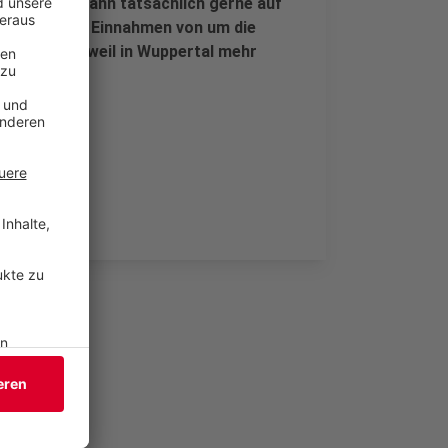
ettensteuer dann tatsächlich gerne auf
für die Stadt Einnahmen von um die
verdoppeln, weil in Wuppertal mehr