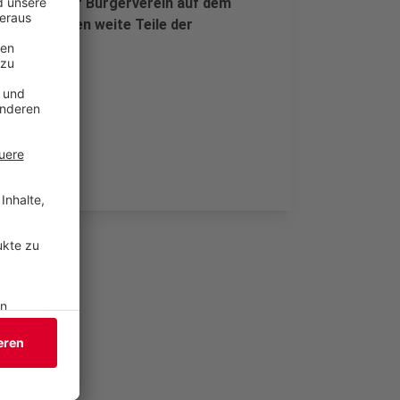
naus will der Bürgerverein auf dem
ur so könnten weite Teile der