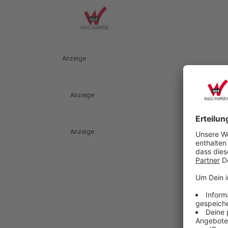
Anzeige
Anzeige
Anzeige