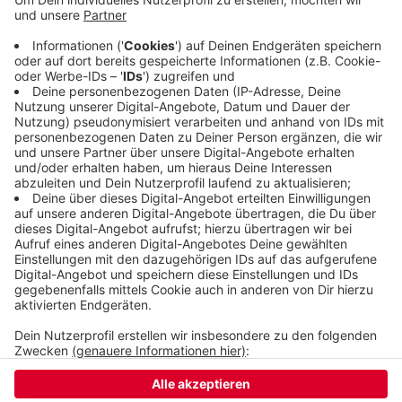
Schulleitung. "Schule ohne Rassismus" ist ein
bundesweites Netzwerk, dem über 3.000 Schulen
angehören. In Wuppertal gehören unter anderem
auch das Wilhelm-Dörpfeld- Gymnasium und das
Berufskolleg Barmen dazu.
Mehr dazu
Veröffentlicht:
Donnerstag, 05.11.2020 15:35
Anzeige
Anzeige
Anzeige